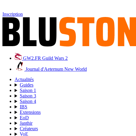
Inscription
GW2.FR
Guild Wars 2
Journal d'Aeternum
New World
Actualités
Guides
Saison 1
Saison 3
Saison 4
IBS
Extensions
EoD
Janthir
Créateurs
VoE