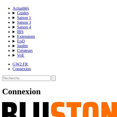
Actualités
Guides
Saison 1
Saison 3
Saison 4
IBS
Extensions
EoD
Janthir
Créateurs
VoE
GW2.FR
Connexion
Connexion