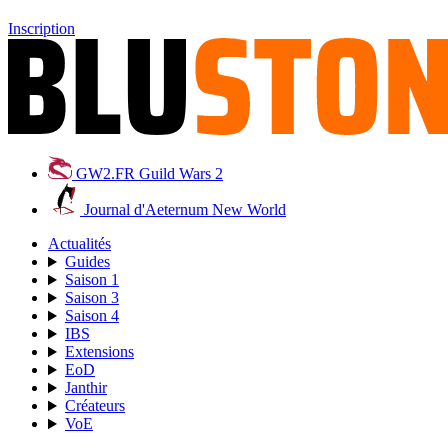
Inscription
GW2.FR
Guild Wars 2
Journal d'Aeternum
New World
Actualités
Guides
Saison 1
Saison 3
Saison 4
IBS
Extensions
EoD
Janthir
Créateurs
VoE