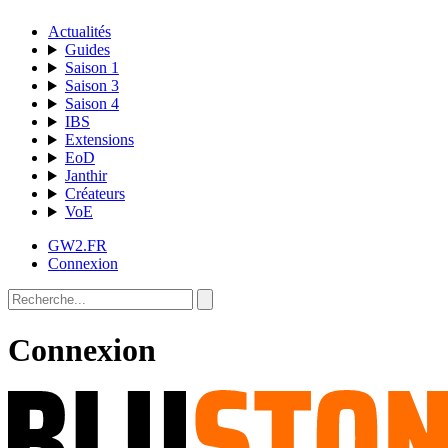
Actualités
Guides
Saison 1
Saison 3
Saison 4
IBS
Extensions
EoD
Janthir
Créateurs
VoE
GW2.FR
Connexion
Connexion