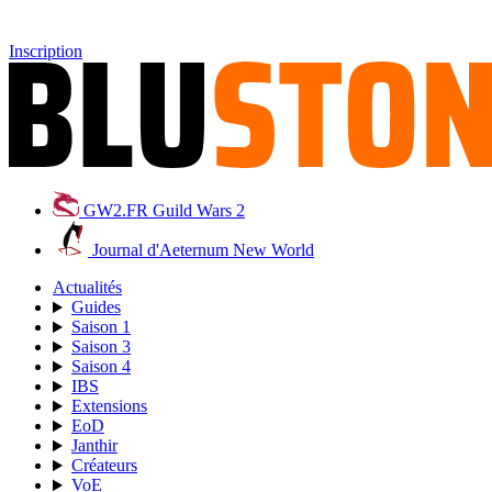
Inscription
GW2.FR
Guild Wars 2
Journal d'Aeternum
New World
Actualités
Guides
Saison 1
Saison 3
Saison 4
IBS
Extensions
EoD
Janthir
Créateurs
VoE