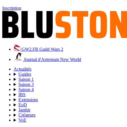
Inscription
GW2.FR
Guild Wars 2
Journal d'Aeternum
New World
Actualités
Guides
Saison 1
Saison 3
Saison 4
IBS
Extensions
EoD
Janthir
Créateurs
VoE