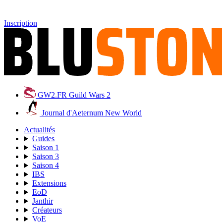
Inscription
GW2.FR
Guild Wars 2
Journal d'Aeternum
New World
Actualités
Guides
Saison 1
Saison 3
Saison 4
IBS
Extensions
EoD
Janthir
Créateurs
VoE