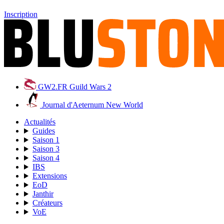
Inscription
GW2.FR
Guild Wars 2
Journal d'Aeternum
New World
Actualités
Guides
Saison 1
Saison 3
Saison 4
IBS
Extensions
EoD
Janthir
Créateurs
VoE