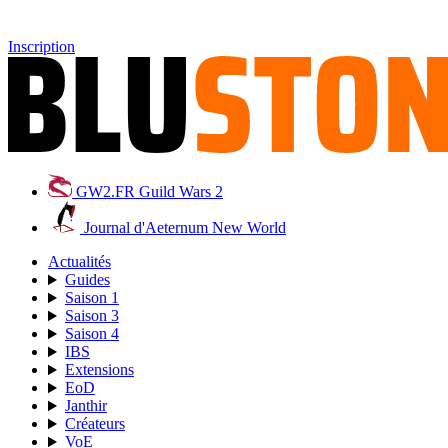
Inscription
GW2.FR
Guild Wars 2
Journal d'Aeternum
New World
Actualités
Guides
Saison 1
Saison 3
Saison 4
IBS
Extensions
EoD
Janthir
Créateurs
VoE