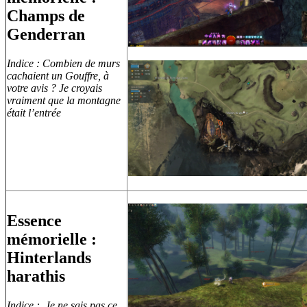
Champs de
Genderran
Indice : Combien de murs
cachaient un Gouffre, à
votre avis ? Je croyais
vraiment que la montagne
était l’entrée
Essence
mémorielle :
Hinterlands
harathis
Indice : Je ne sais pas ce