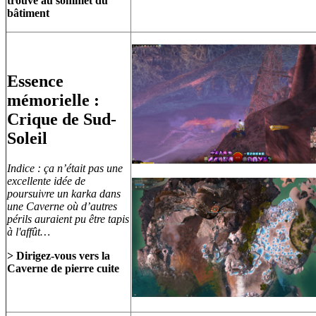
trouve au sommet du
bâtiment
Essence
mémorielle :
Crique de Sud-
Soleil
Indice : ça n’était pas une
excellente idée de
poursuivre un karka dans
une Caverne où d’autres
périls auraient pu être tapis
à l'affût…
> Dirigez-vous vers la
Caverne de pierre cuite