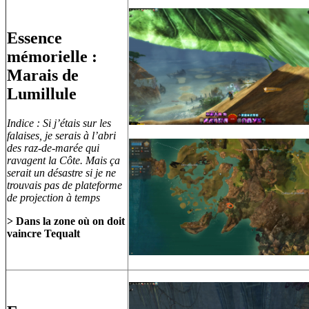
Essence
mémorielle :
Marais de
Lumillule
Indice : Si j’étais sur les
falaises, je serais à l’abri
des raz-de-marée qui
ravagent la Côte. Mais ça
serait un désastre si je ne
trouvais pas de plateforme
de projection à temps
> Dans la zone où on doit
vaincre Tequalt