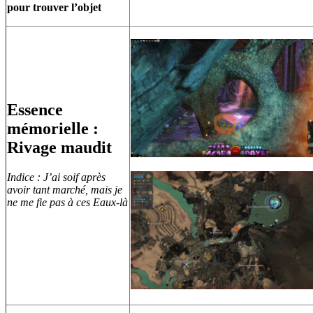
pour trouver l’objet
Essence
mémorielle :
Rivage maudit
Indice : J’ai soif après
avoir tant marché, mais je
ne me fie pas à ces Eaux-là