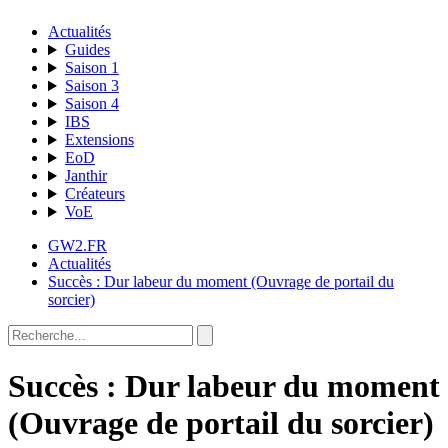
Actualités
Guides
Saison 1
Saison 3
Saison 4
IBS
Extensions
EoD
Janthir
Créateurs
VoE
GW2.FR
Actualités
Succès : Dur labeur du moment (Ouvrage de portail du
sorcier)
Succès : Dur labeur du moment
(Ouvrage de portail du sorcier)