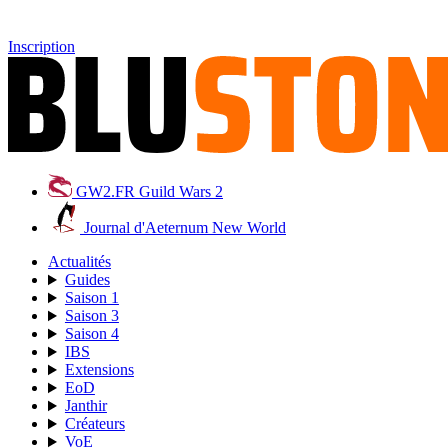
Inscription
GW2.FR
Guild Wars 2
Journal d'Aeternum
New World
Actualités
Guides
Saison 1
Saison 3
Saison 4
IBS
Extensions
EoD
Janthir
Créateurs
VoE