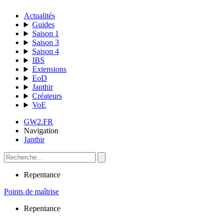
Actualités
Guides
Saison 1
Saison 3
Saison 4
IBS
Extensions
EoD
Janthir
Créateurs
VoE
GW2.FR
Navigation
Janthir
Repentance
Points de maîtrise
Repentance