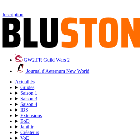
Inscription
GW2.FR
Guild Wars 2
Journal d'Aeternum
New World
Actualités
Guides
Saison 1
Saison 3
Saison 4
IBS
Extensions
EoD
Janthir
Créateurs
VoE