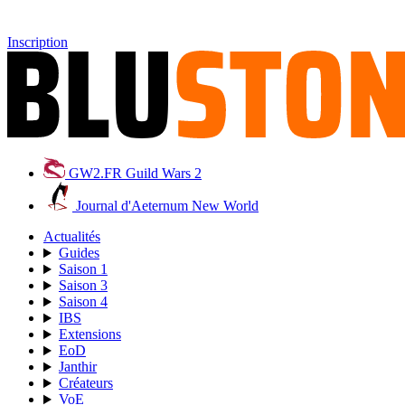
Inscription
GW2.FR
Guild Wars 2
Journal d'Aeternum
New World
Actualités
Guides
Saison 1
Saison 3
Saison 4
IBS
Extensions
EoD
Janthir
Créateurs
VoE