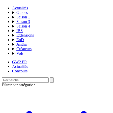
Actualités
Guides
Saison 1
Saison 3
Saison 4
IBS
Extensions
EoD
Janthir
Créateurs
VoE
GW2.FR
Actualités
Concours
Filtrer par catégorie :