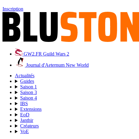
Inscription
GW2.FR
Guild Wars 2
Journal d'Aeternum
New World
Actualités
Guides
Saison 1
Saison 3
Saison 4
IBS
Extensions
EoD
Janthir
Créateurs
VoE