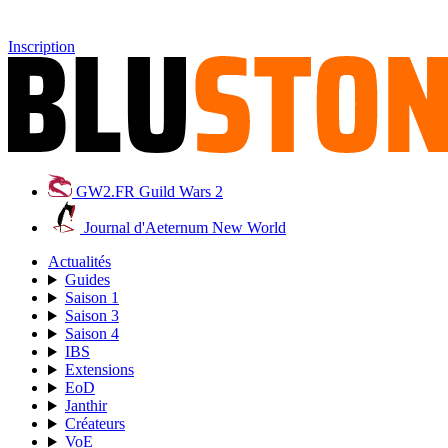
Inscription
GW2.FR
Guild Wars 2
Journal d'Aeternum
New World
Actualités
Guides
Saison 1
Saison 3
Saison 4
IBS
Extensions
EoD
Janthir
Créateurs
VoE