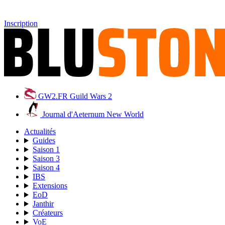
Inscription
GW2.FR
Guild Wars 2
Journal d'Aeternum
New World
Actualités
Guides
Saison 1
Saison 3
Saison 4
IBS
Extensions
EoD
Janthir
Créateurs
VoE