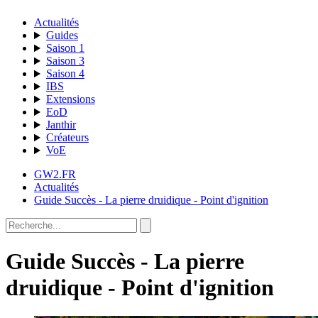
Actualités
Guides
Saison 1
Saison 3
Saison 4
IBS
Extensions
EoD
Janthir
Créateurs
VoE
GW2.FR
Actualités
Guide Succès - La pierre druidique - Point d'ignition
Guide Succès - La pierre
druidique - Point d'ignition