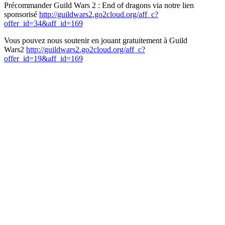
Précommander Guild Wars 2 : End of dragons via notre lien
sponsorisé
http://guildwars2.go2cloud.org/aff_c?
offer_id=34&aff_id=169
Vous pouvez nous soutenir en jouant gratuitement à Guild
Wars2
http://guildwars2.go2cloud.org/aff_c?
offer_id=19&aff_id=169