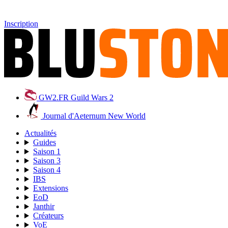
Inscription
GW2.FR
Guild Wars 2
Journal d'Aeternum
New World
Actualités
Guides
Saison 1
Saison 3
Saison 4
IBS
Extensions
EoD
Janthir
Créateurs
VoE