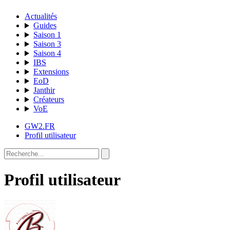
Actualités
Guides
Saison 1
Saison 3
Saison 4
IBS
Extensions
EoD
Janthir
Créateurs
VoE
GW2.FR
Profil utilisateur
Profil utilisateur