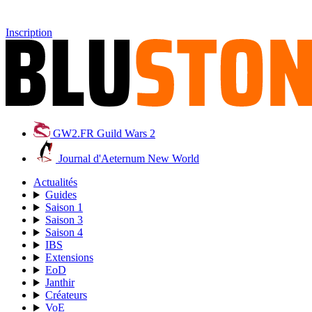
Inscription
GW2.FR
Guild Wars 2
Journal d'Aeternum
New World
Actualités
Guides
Saison 1
Saison 3
Saison 4
IBS
Extensions
EoD
Janthir
Créateurs
VoE