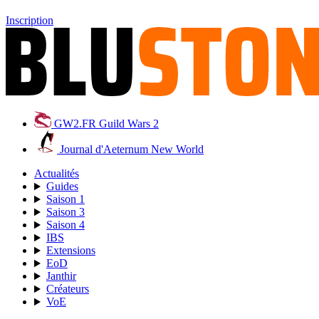
Inscription
GW2.FR
Guild Wars 2
Journal d'Aeternum
New World
Actualités
Guides
Saison 1
Saison 3
Saison 4
IBS
Extensions
EoD
Janthir
Créateurs
VoE