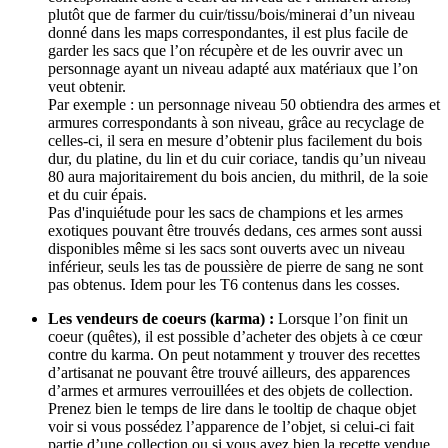
plutôt que de farmer du cuir/tissu/bois/minerai d’un niveau
donné dans les maps correspondantes, il est plus facile de
garder les sacs que l’on récupère et de les ouvrir avec un
personnage ayant un niveau adapté aux matériaux que l’on
veut obtenir.
Par exemple : un personnage niveau 50 obtiendra des armes et
armures correspondants à son niveau, grâce au recyclage de
celles-ci, il sera en mesure d’obtenir plus facilement du bois
dur, du platine, du lin et du cuir coriace, tandis qu’un niveau
80 aura majoritairement du bois ancien, du mithril, de la soie
et du cuir épais.
Pas d'inquiétude pour les sacs de champions et les armes
exotiques pouvant être trouvés dedans, ces armes sont aussi
disponibles même si les sacs sont ouverts avec un niveau
inférieur, seuls les tas de poussière de pierre de sang ne sont
pas obtenus. Idem pour les T6 contenus dans les cosses.
Les vendeurs de coeurs (karma) :
Lorsque l’on finit un
coeur (quêtes), il est possible d’acheter des objets à ce cœur
contre du karma. On peut notamment y trouver des recettes
d’artisanat ne pouvant être trouvé ailleurs, des apparences
d’armes et armures verrouillées et des objets de collection.
Prenez bien le temps de lire dans le tooltip de chaque objet
voir si vous possédez l’apparence de l’objet, si celui-ci fait
partie d’une collection ou si vous avez bien la recette vendue,