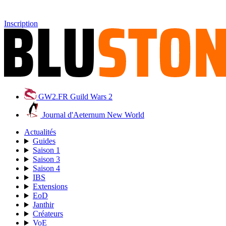
Inscription
GW2.FR
Guild Wars 2
Journal d'Aeternum
New World
Actualités
Guides
Saison 1
Saison 3
Saison 4
IBS
Extensions
EoD
Janthir
Créateurs
VoE