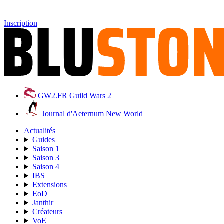
Inscription
GW2.FR
Guild Wars 2
Journal d'Aeternum
New World
Actualités
Guides
Saison 1
Saison 3
Saison 4
IBS
Extensions
EoD
Janthir
Créateurs
VoE