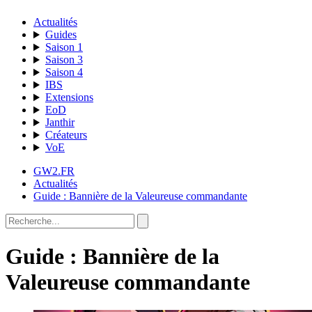
Actualités
Guides
Saison 1
Saison 3
Saison 4
IBS
Extensions
EoD
Janthir
Créateurs
VoE
GW2.FR
Actualités
Guide : Bannière de la Valeureuse commandante
Guide : Bannière de la
Valeureuse commandante