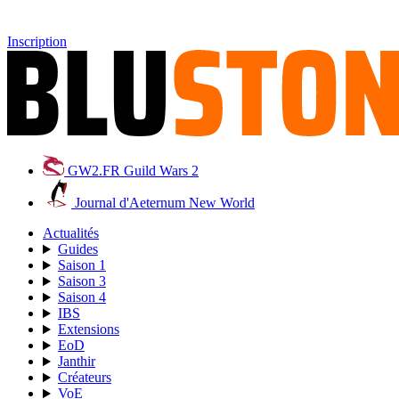
Inscription
GW2.FR
Guild Wars 2
Journal d'Aeternum
New World
Actualités
Guides
Saison 1
Saison 3
Saison 4
IBS
Extensions
EoD
Janthir
Créateurs
VoE